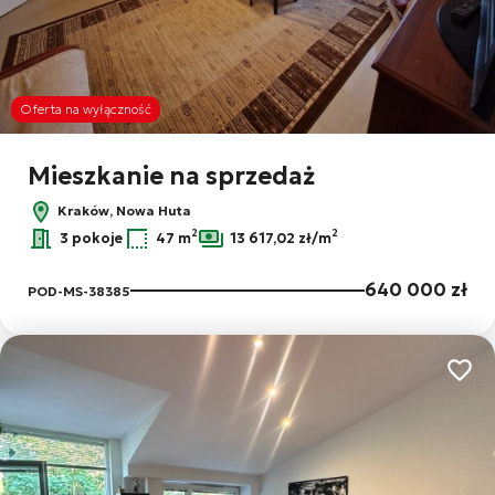
Oferta na wyłączność
Mieszkanie na sprzedaż
Kraków, Nowa Huta
2
2
3 pokoje
47 m
13 617,02 zł/m
640 000 zł
POD-MS-38385
Dodaj