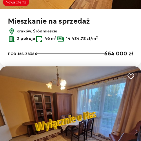
Nowa oferta
Mieszkanie na sprzedaż
Kraków, Śródmieście
2
2
2 pokoje
46 m
14 434,78 zł/m
664 000 zł
POD-MS-38386
Dodaj