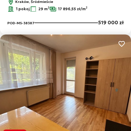
Kraków, Śródmieście
2
2
1 pokoj
29 m
17 896,55 zł/m
519 000 zł
POD-MS-38387
Dodaj