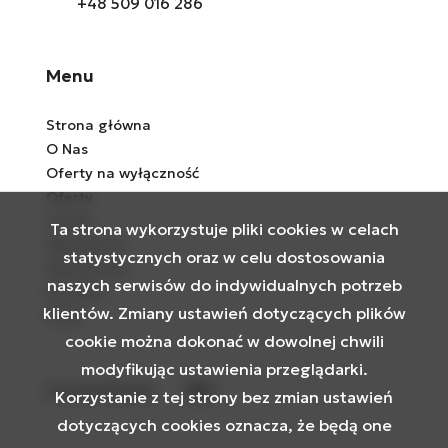
+48 509 016 28
6
Menu
Strona główna
O Nas
Oferty na wyłączność
Oferty
Usługi
Ta strona wykorzystuje pliki cookies w celach
Zgłoszenia
statystycznych oraz w celu dostosowania
Aktualności
naszych serwisów do indywidualnych potrzeb
Kontakt
klientów. Zmiany ustawień dotyczących plików
Rodo
cookie można dokonać w dowolnej chwili
modyfikując ustawienia przeglądarki.
Social Media
Facebook
Facebook
Korzystanie z tej strony bez zmian ustawień
dotyczących cookies oznacza, że będą one