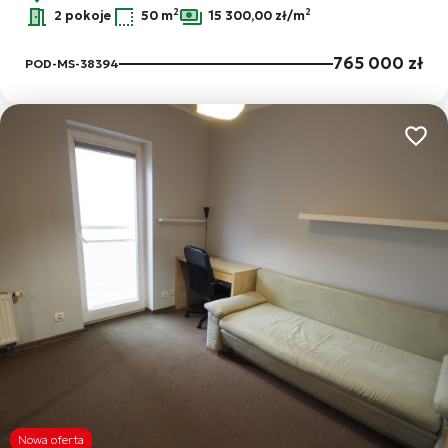
2
2
2 pokoje
50 m
15 300,00 zł/m
765 000 zł
POD-MS-38394
Dodaj
Nowa oferta