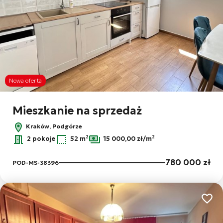
Nowa oferta
Mieszkanie na sprzedaż
Kraków, Podgórze
2
2
2 pokoje
52 m
15 000,00 zł/m
780 000 zł
POD-MS-38396
Dodaj