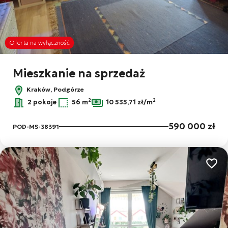
Oferta na wyłączność
Mieszkanie na sprzedaż
Kraków, Podgórze
2
2
2 pokoje
56 m
10 535,71 zł/m
590 000 zł
POD-MS-38391
Dodaj