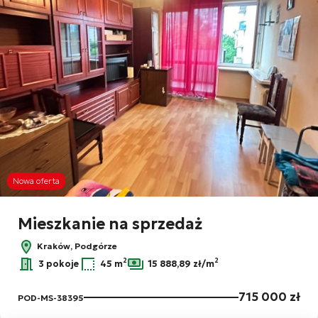
Nowa oferta
Mieszkanie na sprzedaż
Kraków, Podgórze
2
2
3 pokoje
45 m
15 888,89 zł/m
715 000 zł
POD-MS-38395