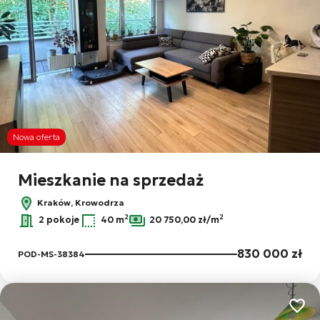
Nowa oferta
Mieszkanie na sprzedaż
Kraków, Krowodrza
2
2
2 pokoje
40 m
20 750,00 zł/m
830 000 zł
POD-MS-38384
Dodaj