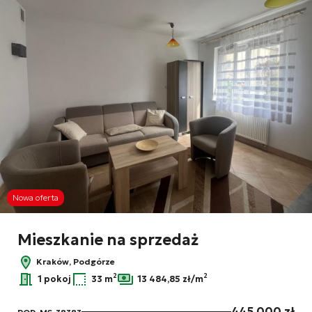
Nowa oferta
Mieszkanie na sprzedaż
Kraków, Podgórze
2
2
1 pokoj
33 m
13 484,85 zł/m
445 000 zł