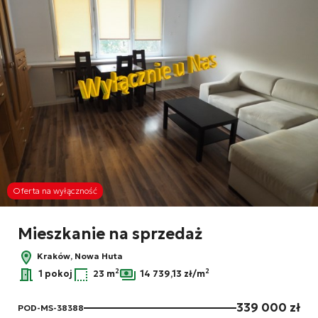
Oferta na wyłączność
Mieszkanie na sprzedaż
Kraków, Nowa Huta
2
2
1 pokoj
23 m
14 739,13 zł/m
339 000 zł
POD-MS-38388