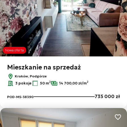
Nowa oferta
Mieszkanie na sprzedaż
Kraków, Podgórze
2
2
3 pokoje
50 m
14 700,00 zł/m
735 000 zł
POD-MS-38390
Dodaj