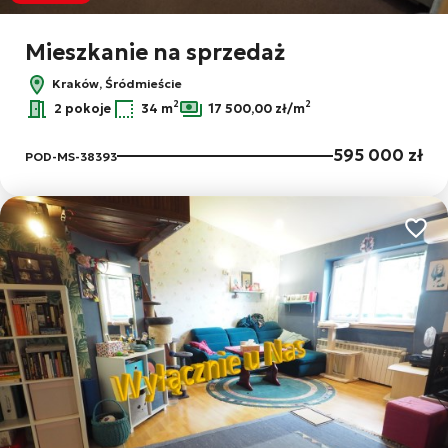
Mieszkanie na sprzedaż
Kraków, Śródmieście
2
2
2 pokoje
34 m
17 500,00 zł/m
595 000 zł
POD-MS-38393
Dodaj