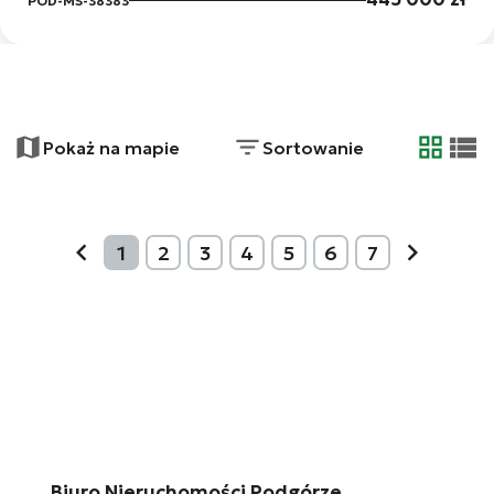
POD-MS-38383
Pokaż na mapie
Sortowanie
tabela
list
+
1
2
3
4
5
6
7
−
prev
next
14
7
4
Biuro Nieruchomości Podgórze